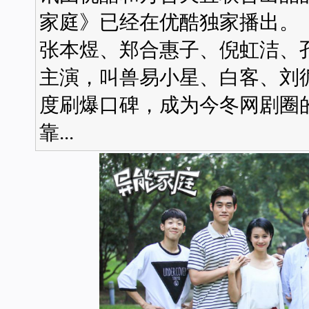
家庭》已经在优酷独家播出。
张本煜、郑合惠子、倪虹洁、
主演，叫兽易小星、白客、刘
度刷爆口碑，成为今冬网剧
靠...