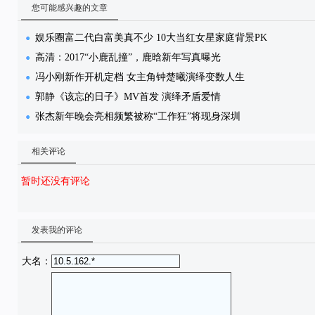
您可能感兴趣的文章
娱乐圈富二代白富美真不少 10大当红女星家庭背景PK
高清：2017“小鹿乱撞”，鹿晗新年写真曝光
冯小刚新作开机定档 女主角钟楚曦演绎变数人生
郭静《该忘的日子》MV首发 演绎矛盾爱情
张杰新年晚会亮相频繁被称“工作狂”将现身深圳
相关评论
暂时还没有评论
发表我的评论
大名：