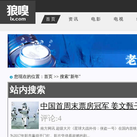
首页
资讯
电影
电视
您现在的位置：
首页
>> 搜索"新年"
站内搜索
中国首周末票房冠军 姜文甄
评论:4
南方网讯 超级大片《星球大战外传：侠盗一号》在国内首
为2017年影市赢得开门红。影片凭借着超燃的剧...