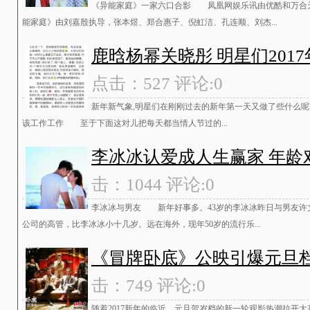
《异能家庭》一家六口合影 凤凰网娱乐讯由优酷和万合
能家庭》由刘嘉殷执导，张本煜、郑合惠子、倪虹洁、孔连顺、刘杰...
鹿晗杨幂关晓彤 明星们201
点击：527 评论:0
新年新气象,明星们在刚刚过去的新年第一天又做了些什么呢
该工作工作 至于下面这对儿把每天都当情人节过的...
李冰冰认爱成人生赢家 年龄
击：1044 评论:0
李冰冰与男友 新年好事多。43岁的李冰冰昨日与男友许
公司的高管，比李冰冰小十几岁。远在海外，现年50岁的流行乐...
《冒牌卧底》公映引爆元旦档
击：749 评论:0
随着2017新年的临近，元旦贺岁档的新一轮观影热潮拉开