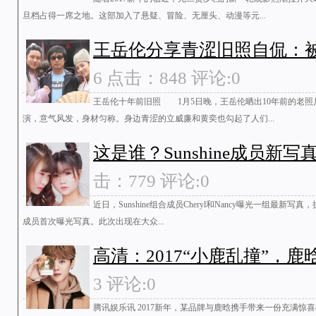
旦档占得一席之地。这部加入了悬疑、冒险、无厘头、动漫等元...
王岳伦分享青涩旧照自侃：
6 点击：848 评论:0
王岳伦十年前旧照 1月5日晚，王岳伦晒出10年前的老
演，意气风发，身材匀称。身边青涩的立威廉和黄奕也勾起了人们...
这是谁？Sunshine成员新
击：779 评论:0
近日，Sunshine组合成员Cheryl和Nancy曝光一组最
成员首次曝光写真。此次出现在大众...
高清：2017“小鹿乱撞”，鹿
3 评论:0
腾讯娱乐讯 2017新年，某品牌与鹿晗携手带来一份充满惊喜的礼