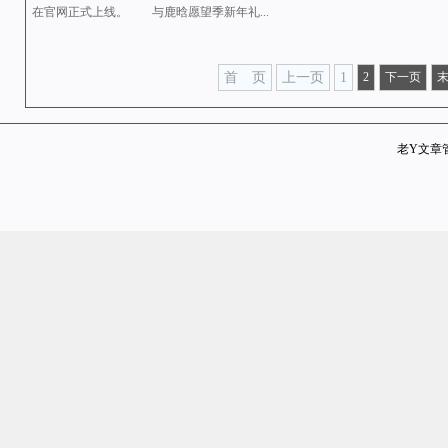
在官网正式上线。 与鹿晗愿望季新年礼...
首 页
上一页
1
2
下一页
老Y文章管