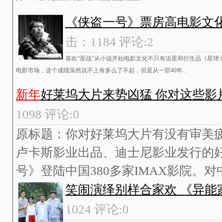
《侠盗一号》票房高电影文
击：1184 评论:2
喜欢“星战”从小说开始电影文化不只有追星和衍生品《星
电影市场，这个成绩虽然说不上有多么了不起，但是从一部40年...
新年
好莱坞大片来势凶猛 你对这些影
1098 评论:0
原标题：你对好莱坞大片有没有审美疲
卢卡斯影业出品、迪士尼影业发行的
号》登陆中国380多家IMAX影院。对中
笑闹演绎别样合家欢 《异能
1024 评论:0