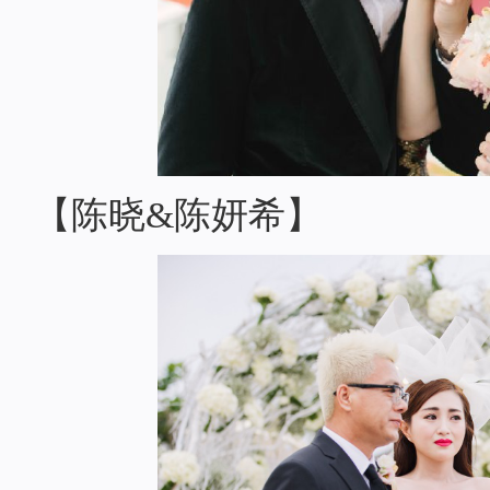
【陈晓&陈妍希】