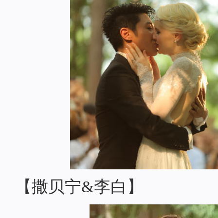
【撒贝宁&李白】