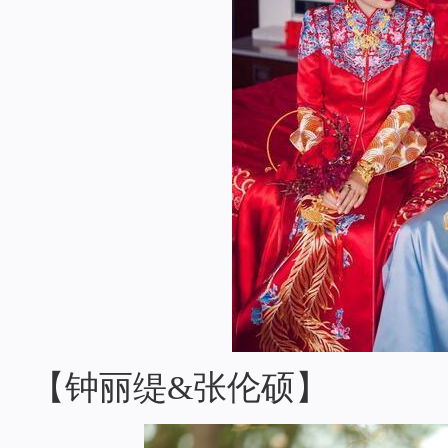
【钟丽缇&张伦硕】