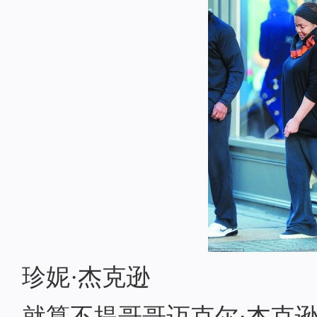
珍妮·杰克逊
就算不提哥哥迈克尔·杰克