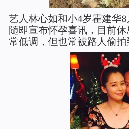
艺人林心如和小4岁霍建华
随即宣布怀孕喜讯，目前休
常低调，但也常被路人偷拍