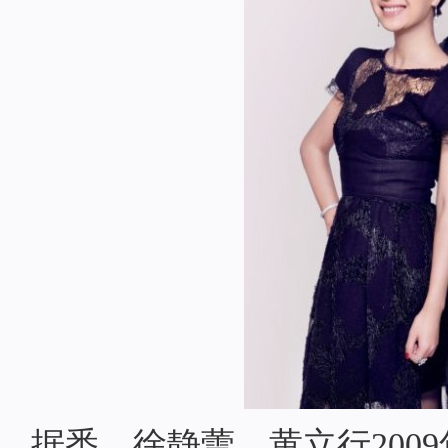
据悉，徐静蕾、黄立行200