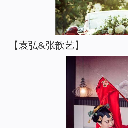
【袁弘&张歆艺】