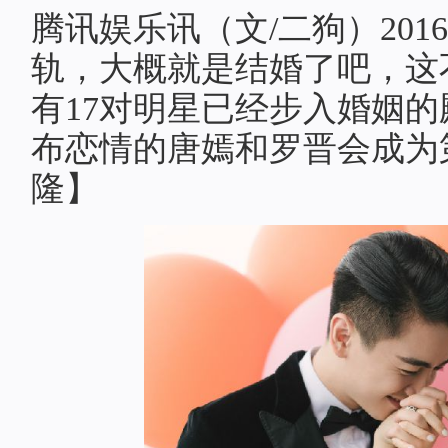
腾讯娱乐讯（文/二狗）20
轨，大概就是结婚了吧，这
有17对明星已经步入婚姻
布恋情的唐嫣和罗晋会成为
隆】