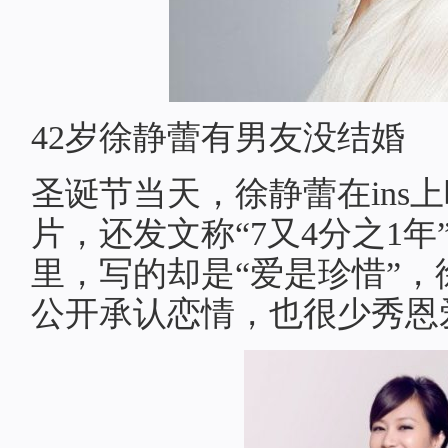
42岁徐静蕾有男友没结婚
圣诞节当天，徐静蕾在ins
片，还发文称“7又4分之1
里，写的却是“爱是珍惜”
公开承认恋情，也很少秀恩