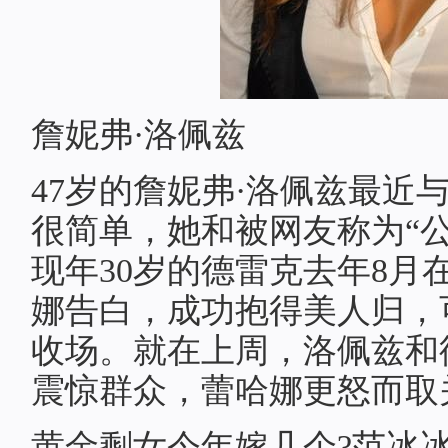
詹妮弗·洛佩兹
47岁的詹妮弗·洛佩兹最近
很简单，她和被网友称为“
现年30岁的德雷克去年8月
娜告白，成功抱得美人归，
收场。就在上周，洛佩兹和
震惊群众，蕾哈娜更怒而取关她的
黄金剩女今年嫁几个?范冰