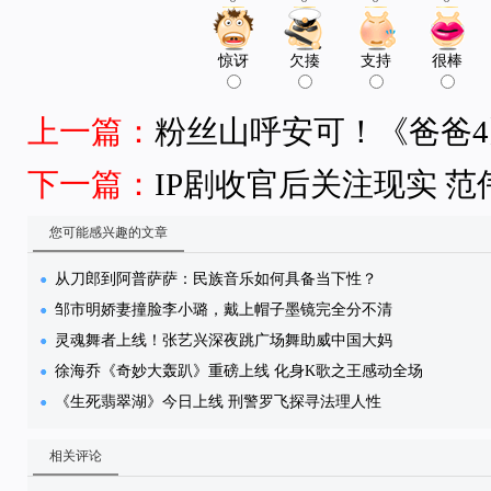
惊讶
欠揍
支持
很棒
上一篇：
粉丝山呼安可！《爸爸4
下一篇：
IP剧收官后关注现实 
您可能感兴趣的文章
从刀郎到阿普萨萨：民族音乐如何具备当下性？
邹市明娇妻撞脸李小璐，戴上帽子墨镜完全分不清
灵魂舞者上线！张艺兴深夜跳广场舞助威中国大妈
徐海乔《奇妙大轰趴》重磅上线 化身K歌之王感动全场
《生死翡翠湖》今日上线 刑警罗飞探寻法理人性
相关评论