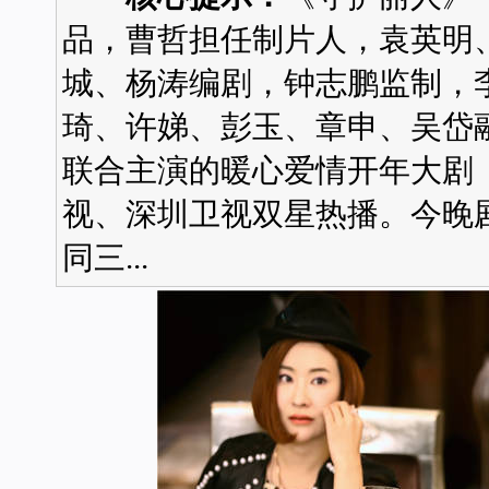
品，曹哲担任制片人，袁英明
城、杨涛编剧，钟志鹏监制，
琦、许娣、彭玉、章申、吴岱
联合主演的暖心爱情开年大剧
视、深圳卫视双星热播。今晚剧
同三...