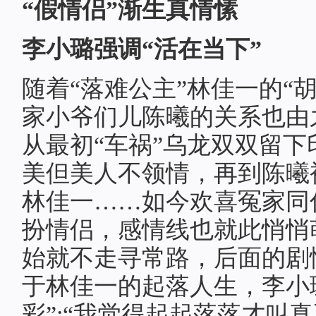
“假情侣”渐生真情愫
李小璐强调“活在当下”
随着“落难公主”林佳一的“
家小爷们儿陈曦的关系也由
从最初“车祸”乌龙双双留
美但美人不领情，再到陈曦
林佳一……如今欢喜冤家同
扮情侣，感情线也就此悄悄
始就不走寻常路，后面的剧
于林佳一的起落人生，李小
彩”:“我觉得起起落落才叫