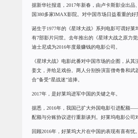
据新华社报道，2017年新春，由卢卡斯影业出
国380多家IMAX影院。对中国市场日益看重的
诞生于1977年的《星球大战》系列电影可谓好莱
有7部影片问世。去年推出的《星球大战之原力觉
迪士尼成为2016年度最赚钱的电影公司。
《星球大战》电影此番对中国市场的企图，从其演
姜文，并给足戏份。两人分别扮演盲僧奇鲁和武
合”备受“星战迷”追捧。
2017年，是好莱坞进军中国的关键之年。
据悉，2016年，我国已扩大外国电影引进配额——
配额与分账协议进行重新谈判。好莱坞电影公司
回顾2016年，好莱坞大片在中国的表现有喜有忧