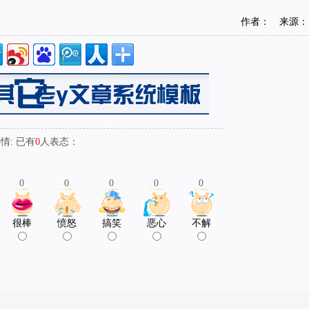
作者： 来源：
: 已有
0
人表态：
0
0
0
0
0
很棒
愤怒
搞笑
恶心
不解