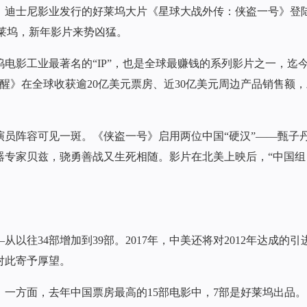
品、迪士尼影业发行的好莱坞大片《星球大战外传：侠盗一号》登
好莱坞，新年影片来势凶猛。
坞电影工业最著名的“IP”，也是全球最赚钱的系列影片之一，迄
醒》在全球收获逾20亿美元票房、近30亿美元周边产品销售额
员阵容可见一斑。《侠盗一号》启用两位中国“硬汉”——甄子
器专家贝兹，骁勇善战又生死相随。影片在北美上映后，“中国组
从以往34部增加到39部。2017年，中美还将对2012年达成的引
对此寄予厚望。
。一方面，去年中国票房最高的15部电影中，7部是好莱坞出品