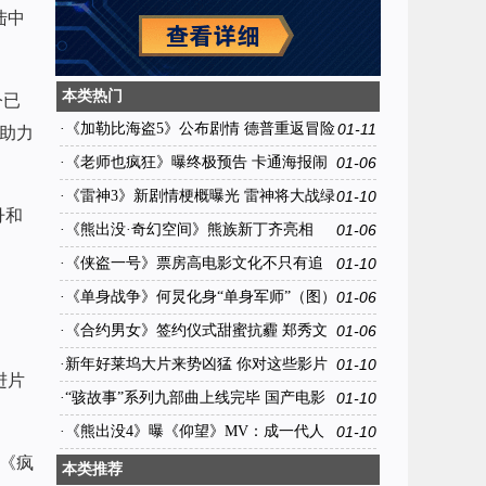
陆中
本类热门
今已
·
《加勒比海盗5》公布剧情 德普重返冒险
01-11
，助力
之旅
·
《老师也疯狂》曝终极预告 卡通海报闹
01-06
新春
·
《雷神3》新剧情梗概曝光 雷神将大战绿
01-10
丹和
巨人
·
《熊出没·奇幻空间》熊族新丁齐亮相
01-06
·
《侠盗一号》票房高电影文化不只有追
01-10
星和衍生品
·
《单身战争》何炅化身“单身军师”（图）
01-06
·
《合约男女》签约仪式甜蜜抗霾 郑秀文
01-06
张孝全亲密合作放得开
·
新年好莱坞大片来势凶猛 你对这些影片
01-10
进片
有没有审美疲劳?
·
“骇故事”系列九部曲上线完毕 国产电影
01-10
再上新台阶
·
《熊出没4》曝《仰望》MV：成一代人
01-10
。《疯
成长记
本类推荐