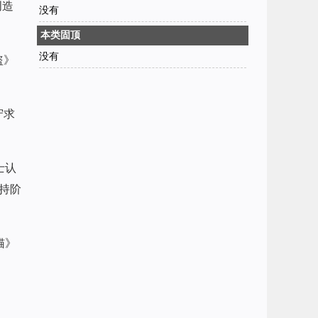
创造
没有
本类固顶
没有
盗》
守求
士认
持阶
猫》