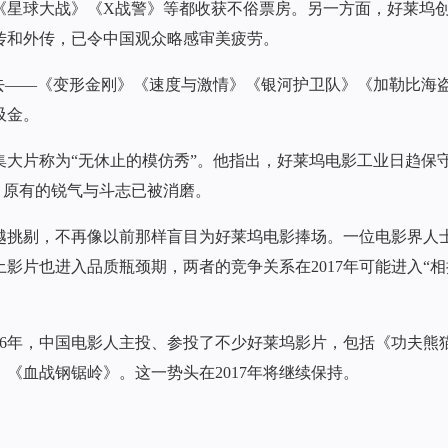
《星球大战》《X战警》等都收获不俗票房。另一方面，好莱坞
传和外传，已令中国观众略感审美疲劳。
行下去——《变形金刚》《速度与激情》《银河护卫队》《加勒比海
吸金。
大片称为“无休止的模仿秀”。他指出，好莱坞电影工业日趋保
钱，原有的锐气与斗志已被消磨。
越挑剔，不再像以前那样盲目为好莱坞电影捧场。一位电影界人
影片也进入品质瓶颈期，两者的竞争关系在2017年可能进入“相
16年，中国电影人主投、参投了不少好莱坞影片，包括《功夫熊
《血战钢锯岭》。这一势头在2017年将继续保持。