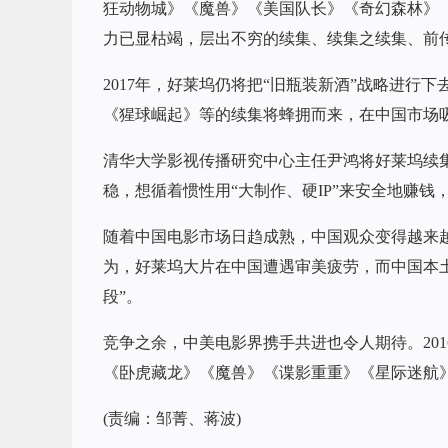
狂动物城》《魔兽》《美国队长》《奇幻森林》
力已显枯竭，层出不穷的续集、续集之续集、前
2017年，好莱坞仍将把“旧瓶装新酒”战略进
《猩球崛起》等的续集将蜂拥而来，在中国市场
清华大学影视传播研究中心主任尹鸿将好莱坞续集
稳，想循着惯性用“大制作、硬IP”来安全地赚
随着中国电影市场日趋成熟，中国观众变得越来
为，好莱坞大片在中国遭遇审美疲劳，而中国本土
段”。
竞争之余，中美电影界携手共进也令人期待。20
《卧虎藏龙》《魔兽》《谍影重重》《星际迷航》
(责编：邹菁、蒋波)