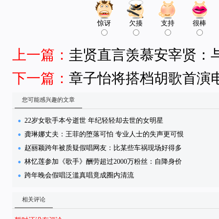
惊讶
欠揍
支持
很棒
上一篇：
圭贤直言羡慕安宰贤：
下一篇：
章子怡将搭档胡歌首演
您可能感兴趣的文章
22岁女歌手本兮逝世 年纪轻轻却去世的女明星
龚琳娜丈夫：王菲的堕落可怕 专业人士的失声更可恨
赵丽颖跨年被质疑假唱网友：比某些车祸现场好得多
林忆莲参加《歌手》酬劳超过2000万粉丝：自降身价
跨年晚会假唱泛滥真唱竟成圈内清流
相关评论