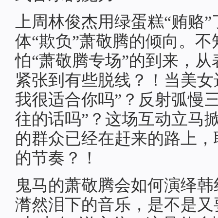
上周林俊杰用绿蛋糕“贿赂
体“欺负”萧敬腾的倾向。
怕“萧敬腾专场”的到来，
紧张到有些脱线？！当美女
我很适合你吗”？反射弧慢
往的话吗”？这场互动立马
的群众已经在赶来的路上，
的节奏？！
鬼马的萧敬腾会如何演绎韩
潸然泪下的音乐，是不是又