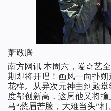
萧敬腾
南方网讯 本周六，爱奇艺
期即将开唱！画风一向扑朔
花样。从异次元神曲到殿堂
度都创新高，这周他又将撞
马“愁眉苦脸，大难当头”