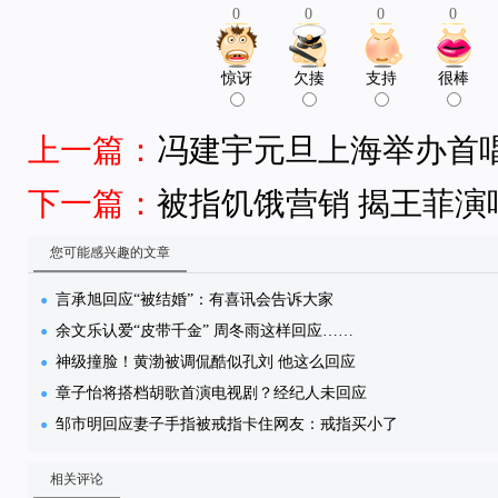
0
0
0
0
惊讶
欠揍
支持
很棒
上一篇：
冯建宇元旦上海举办首唱
下一篇：
被指饥饿营销 揭王菲
您可能感兴趣的文章
言承旭回应“被结婚”：有喜讯会告诉大家
余文乐认爱“皮带千金” 周冬雨这样回应……
神级撞脸！黄渤被调侃酷似孔刘 他这么回应
章子怡将搭档胡歌首演电视剧？经纪人未回应
邹市明回应妻子手指被戒指卡住网友：戒指买小了
相关评论