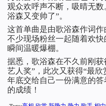
观众欢呼声不断，吸晴无数
浴森又变帅了”。
这首单曲是由歌浴森作词作
不少现场粉丝一起随着欢快
瞬间温暖爆棚。
据悉，歌浴森在不久前刚获
艺人奖”，此次又获得“最欣
年底交给自己一份满意的答
的成绩！
Tags:
亮相
欣赏
新势力
势力
歌手
相中