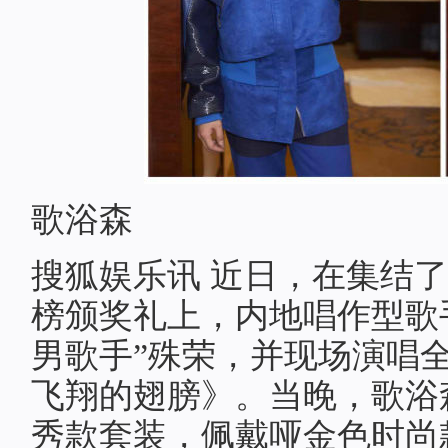
歌浴森
搜狐娱乐讯 近日，在集结
榜颁奖礼上，内地唱作型歌
男歌手”殊荣，并现场演唱
飞翔的翅膀》。当晚，歌浴森
秀款套装，佩戴哑金色时尚