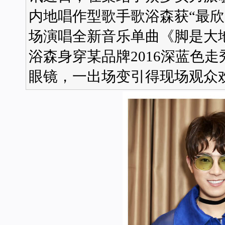
内地唱作型歌手歌浴森获“最欣
场演唱全新音乐单曲《脚是大
浴森身穿某品牌2016深蓝色
眼镜，一出场变引得现场观众欢