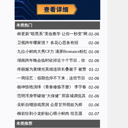
本类热门
·
林更新“暗黑系”美妆教学 让你一秒变“网
01-06
红”
·
卫视跨年哪家强？ 各花心思各有招
01-06
·
九位小鲜肉大秀CP力 满屏Bromance粉红
01-06
·
湖南跨年晚会临时砍掉近十个节目，你
01-06
家爱豆中枪没
·
佟丽娅为黄继光英雄连班长叠被子 被赞
01-11
暖心姐姐
·
一周综艺：假期也停不下来，这些节目
01-06
假期必看
·
杨坤惊艳演绎《青春修炼手册》 李宇春
01-06
点评活久见
·
范明浑身带罐做“大保健” 郭富城调侃其
01-06
变“恐龙”
·
吴昕自嘲游戏黑洞 众星甘拜萌娃为师
01-06
·
柳岩狂剥小龙虾贴心喂小鲜肉 坦言愿
01-07
为“好看”接受“难穿”
本类推荐