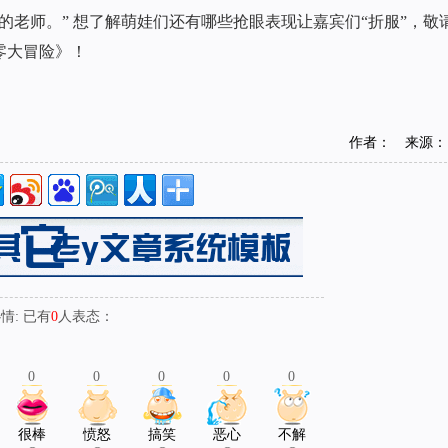
的老师。” 想了解萌娃们还有哪些抢眼表现让嘉宾们“折服”，敬
零零大冒险》！
作者： 来源：
: 已有
0
人表态：
0
0
0
0
0
很棒
愤怒
搞笑
恶心
不解