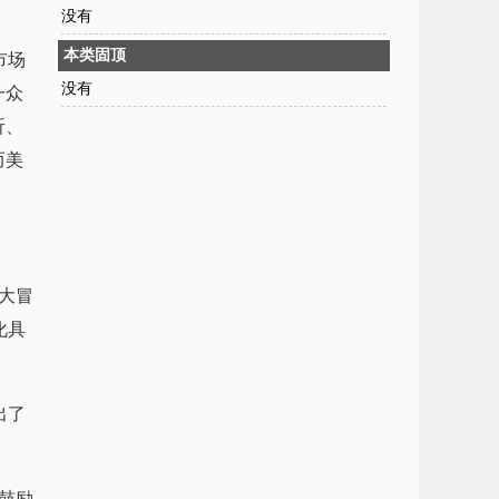
没有
本类固顶
市场
没有
一众
昕、
而美
大冒
化具
出了
鼓励