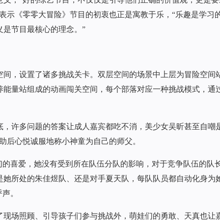
表示《零零大冒险》节目的初衷也正是寓教于乐，“乐趣是学习
义是节目最核心的理念。”
空间，设置了诸多挑战关卡。双层空间的场景中上层为冒险空间
养能量站组成的动画闯关空间，每个部落对应一种挑战模式，通
底，许多问题的答案让成人嘉宾都吃不消，美少女吴昕甚至自嘲是
帮助后心悦诚服地称小神童为自己的师父。
们的喜爱，她没有受到所在队伍分队的影响，对于竞争队伍的队
是她所处的朱佳煜队、还是对手夏天队，每队队员都自动化身为
呼声。
了现场照顾、引导孩子们参与挑战外，萌娃们的勇敢、天真也让