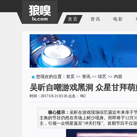
首页
资讯
电影
您现在的位置：
首页
>>
资讯
>>
综艺
>> 内容
吴昕自嘲游戏黑洞 众星甘拜萌
时间：2017/1/6 21:03:26 点击：
982
核心提示：
吴昕在游戏现场综艺届近年来亲子
主角的节目仍然在市场上鲜少现身。而即将于12月3
主，引领一众明星嘉宾“冲关打怪”。首期节目不仅迎