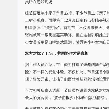
吴昕在游戏现场
综艺届近年来亲子节目热行，不少节目主打亲子
上鲜少现身。而即将于12月31日晚19点登陆央
明星嘉宾“冲关打怪”。首期节目不仅迎来夏天、
张维威等一帮明星嘉宾助阵。但在这档以萌娃主打
少女吴昕更是自嘲游戏黑洞，甘愿称小神童为自
双方对抗？！No，共同协作才是真相
据工作人员介绍，节目倾力打造了炫酷的舞台场
险》不一样的视觉体验。不仅如此，节目还首创
现了冒险元素。让孩子们面对着新鲜的活动设置
不过相关负责人透露，节目虽然设置为双队对抗
最大的宽容度，“孩子们很少能体验到敌视情绪，
参与节目的嘉宾张伦硕也表示节目很有正面益智