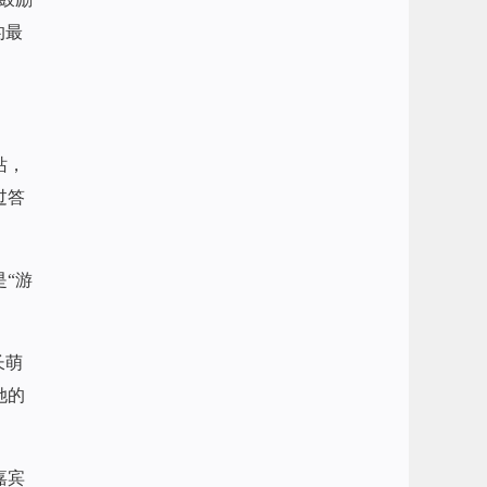
的最
站，
过答
“游
长萌
她的
嘉宾