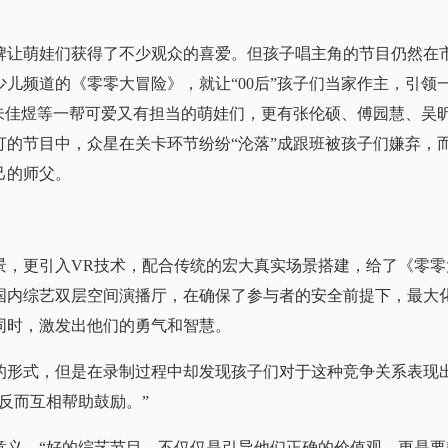
牌让萌娃们获得了不少观众的喜爱。但孩子唱主角的节目仍然在
视少儿频道的《零零大冒险》，就让“00后”孩子们当家作主，引领
朱佳煜等一帮可爱又有担当的萌娃们，更有张伦硕、傅园慧、吴
的节目中，众星在关卡环节纷纷“沦落”成跟班被孩子们嫌弃，
己的师父。
景，更引入VR技术，配合传统的宏大真实场景搭建，给了《零零
国内综艺双层空间演播厅，在确保了参与者的安全前提下，最大
同时，激发出他们的勇气和智慧。
的形式，但是在录制过程中却发现孩子们对于这种竞争关系表现
反而互相帮助鼓励。”
意义，“好的综艺节目，不仅仅是引导他们正确的价值观，更是要