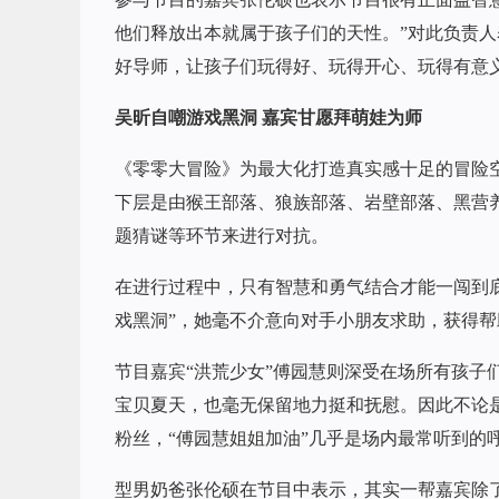
他们释放出本就属于孩子们的天性。”对此负责人
好导师，让孩子们玩得好、玩得开心、玩得有意
吴昕自嘲游戏黑洞 嘉宾甘愿拜萌娃为师
《零零大冒险》为最大化打造真实感十足的冒险
下层是由猴王部落、狼族部落、岩壁部落、黑营
题猜谜等环节来进行对抗。
在进行过程中，只有智慧和勇气结合才能一闯到
戏黑洞”，她毫不介意向对手小朋友求助，获得
节目嘉宾“洪荒少女”傅园慧则深受在场所有孩子
宝贝夏天，也毫无保留地力挺和抚慰。因此不论
粉丝，“傅园慧姐姐加油”几乎是场内最常听到的
型男奶爸张伦硕在节目中表示，其实一帮嘉宾除