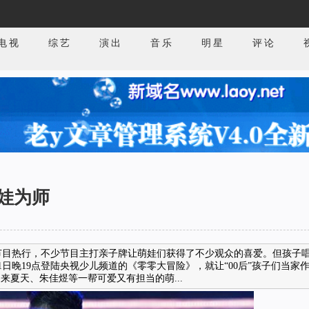
电视
综艺
演出
音乐
明星
评论
娃为师
节目热行，不少节目主打亲子牌让萌娃们获得了不少观众的喜爱。但孩子
1日晚19点登陆央视少儿频道的《零零大冒险》，就让“00后”孩子们当家
来夏天、朱佳煜等一帮可爱又有担当的萌...