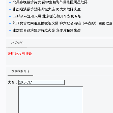
北美春晚蓄势待发 留学生精彩节目搭配明星助阵
张杰巡演强势登陆滨城大连 佟大为助阵庆生
Lu1与Cee巡演火爆 北京暖心加开平安夜专场
刘珂矣首次网络直播收视火爆 禅意歌者清唱《半壶纱》回馈歌迷
张杰世界巡演票房持续火爆 宣传片精彩来袭
相关评论
暂时还没有评论
发表我的评论
大名：