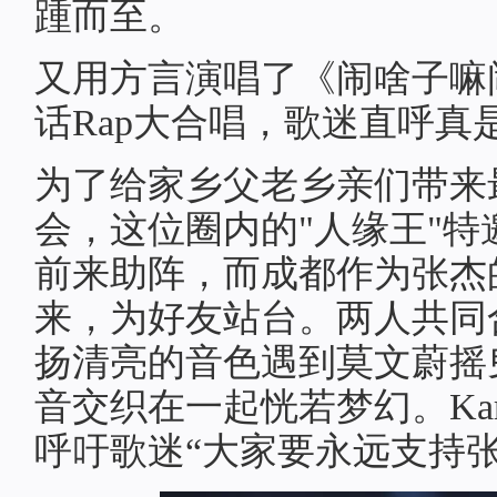
踵而至。
又用方言演唱了《闹啥子嘛
话Rap大合唱，歌迷直呼真
为了给家乡父老乡亲们带来
会，这位圈内的"人缘王"特邀
前来助阵，而成都作为张杰
来，为好友站台。两人共同
扬清亮的音色遇到莫文蔚摇
音交织在一起恍若梦幻。Kar
呼吁歌迷“大家要永远支持张