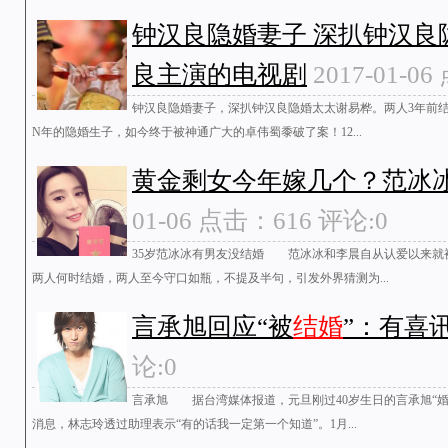
钟汉良隐婚妻子 深扒钟汉良
良主演的电视剧
2017-01-0
钟汉良隐婚妻子，深扒钟汉良隐婚太太谢易桦。两人3年前结
N年的隐婚生子，如今终于被神通广大的卓伟蜀黍破了案！12...
黄金剩女今年嫁几个？范冰
01-06 点击：616 评论:0
35岁范冰冰有男友没结婚 范冰冰和李晨自从认爱以来就
两人何时结婚，两人至今守口如瓶，不提及半句，引发外界猜测为...
言承旭回应“被
结婚
”：有喜
论:0
言承旭 据台湾媒体报道，元旦刚过40岁生日的言承旭“
消息，林志玲透过助理表示“有的话我一定第一个知道”。1月...