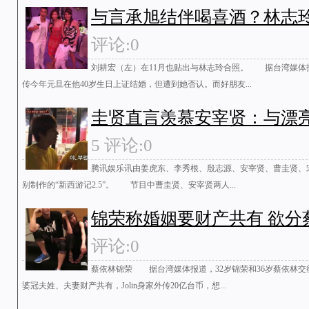
与言承旭结伴喝喜酒？林志
评论:0
刘耕宏（左）在11月也贴出与林志玲合照。 据台湾媒体
传今年元旦在他40岁生日上证结婚，但遭到她否认。而好朋友...
圭贤直言羡慕安宰贤：与漂
5 评论:0
腾讯娱乐讯由姜虎东、李秀根、殷志源、安宰贤、曹圭贤、宋
别制作的“新西游记2.5”。 节目中曹圭贤、安宰贤两人...
锦荣称婚姻要财产共有 欲分
评论:0
蔡依林锦荣 据台湾媒体报道，32岁锦荣和36岁蔡依林
婆冠夫姓、夫妻财产共有，Jolin身家外传20亿台币，想...