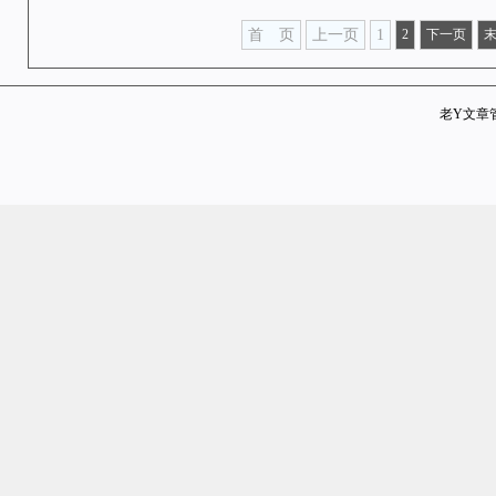
首 页
上一页
1
2
下一页
老Y文章管