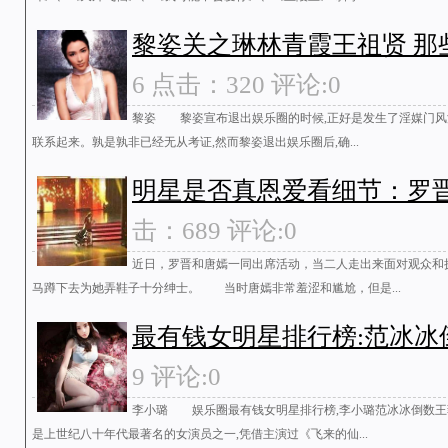
黎姿关之琳林青霞王祖贤 那
6 点击：320 评论:0
黎姿 黎姿宣布退出娱乐圈的时候,正好是发生了淫媒门风
联系起来。孰是孰非已经无从考证,然而黎姿退出娱乐圈后,确...
明星是否真恩爱看细节：罗
击：689 评论:0
近日，罗晋和唐嫣一同出席活动，当二人走出来面对观众和
马蹲下去为她弄鞋子十分绅士。 当时唐嫣非常羞涩和尴尬，但是...
最有钱女明星排行榜:范冰冰
9 评论:0
李小璐 娱乐圈最有钱女明星排行榜,李小璐范冰冰倒数王
是上世纪八十年代最著名的女演员之一,凭借主演过《飞来的仙...