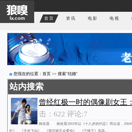
首页
资讯
电影
电视
您现在的位置：
首页
>> 搜索"结婚"
站内搜索
曾经红极一时的偶像剧女王
击：622 评论:7
林依晨 林依晨2002年以《十八岁的约定》而出道，20
叶》、《天外飞仙》、《我可能不会爱你》、《兰陵王》等高...